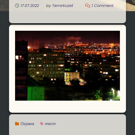
17.07.2022
by
Temirkuzet
1 Comment
Охрана
тест